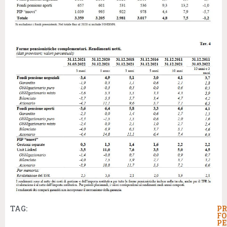
TAG:
PR
FO
PE