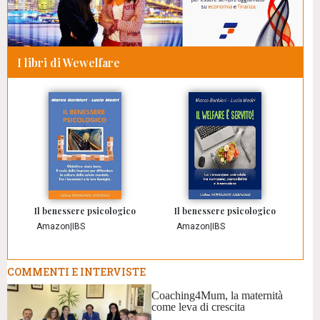
I libri di Wewelfare
Il benessere psicologico
Il benessere psicologico
Amazon
|
IBS
Amazon
|
IBS
COMMENTI E INTERVISTE
Coaching4Mum, la maternità
come leva di crescita