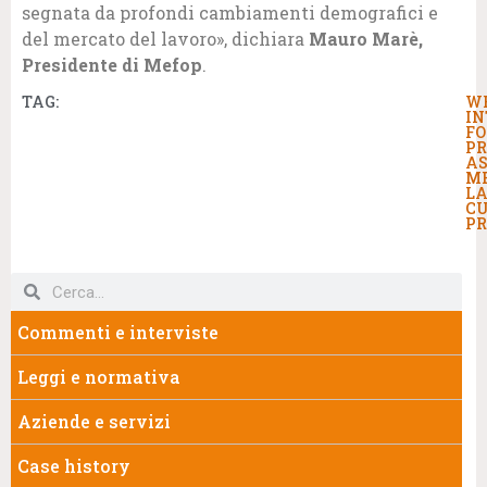
segnata da profondi cambiamenti demografici e
del mercato del lavoro», dichiara
Mauro Marè,
Presidente di Mefop
.
TAG:
W
IN
F
PR
AS
ME
LA
C
PR
Commenti e interviste
Leggi e normativa
Aziende e servizi
Case history