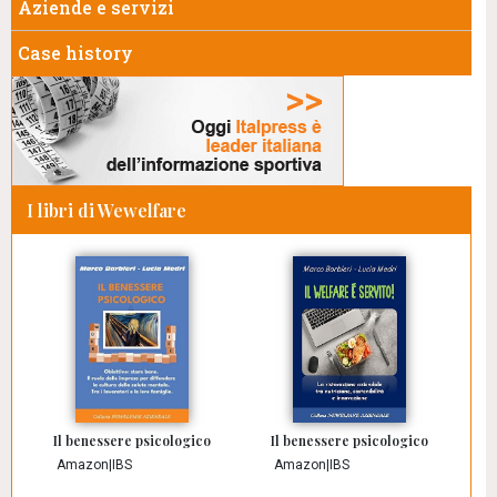
Aziende e servizi
Case history
I libri di Wewelfare
Il benessere psicologico
Il benessere psicologico
Amazon
|
IBS
Amazon
|
IBS