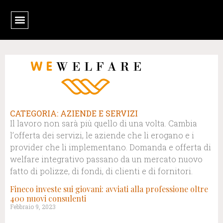
CATEGORIA: AZIENDE E SERVIZI
Il lavoro non sarà più quello di una volta. Cambia
l’offerta dei servizi, le aziende che li erogano e i
provider che li implementano. Domanda e offerta di
welfare integrativo passano da un mercato nuovo
fatto di polizze, di fondi, di clienti e di fornitori.
Fineco investe sui giovani: avviati alla professione oltre
400 nuovi consulenti
Febbraio 9, 2023