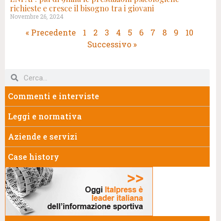
richieste e cresce il bisogno tra i giovani
Novembre 26, 2024
« Precedente
1
2
3
4
5
6
7
8
9
10
Successivo »
Commenti e interviste
Leggi e normativa
Aziende e servizi
Case history