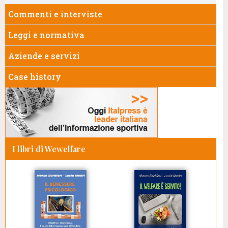
Commenti e interviste
Leggi e normativa
Aziende e servizi
Case history
I libri di Wewelfare