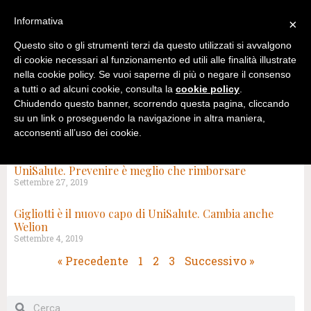
Informativa
×
Questo sito o gli strumenti terzi da questo utilizzati si avvalgono
di cookie necessari al funzionamento ed utili alle finalità illustrate
nella cookie policy. Se vuoi saperne di più o negare il consenso
a tutti o ad alcuni cookie, consulta la
cookie policy
.
Chiudendo questo banner, scorrendo questa pagina, cliccando
su un link o proseguendo la navigazione in altra maniera,
acconsenti all’uso dei cookie.
TAG: UNIPOL
UniSalute. Prevenire è meglio che rimborsare
Settembre 27, 2019
Gigliotti è il nuovo capo di UniSalute. Cambia anche
Welion
Settembre 4, 2019
« Precedente
1
2
3
Successivo »