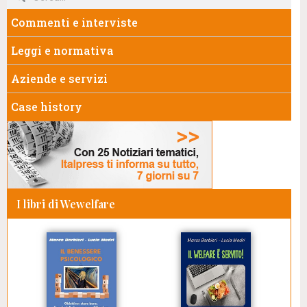
Commenti e interviste
Leggi e normativa
Aziende e servizi
Case history
I libri di Wewelfare