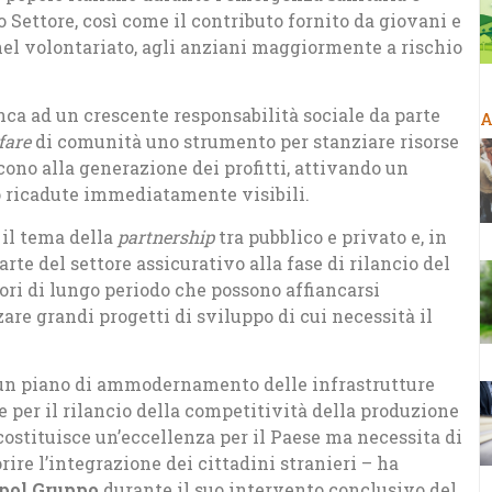
 Settore, così come il contributo fornito da giovani e
 nel volontariato, agli anziani maggiormente a rischio
anca ad un crescente responsabilità sociale da parte
A
fare
di comunità uno strumento per stanziare risorse
scono alla generazione dei profitti, attivando un
 ricadute immediatamente visibili.
 il tema della
partnership
tra pubblico e privato e, in
rte del settore assicurativo alla fase di rilancio del
tori di lungo periodo che possono affiancarsi
zare grandi progetti di sviluppo di cui necessità il
o un piano di ammodernamento delle infrastrutture
e per il rilancio della competitività della produzione
ostituisce un’eccellenza per il Paese ma necessita di
ire l’integrazione dei cittadini stranieri – ha
ipol Gruppo
durante il suo intervento conclusivo del