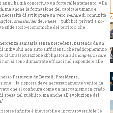
li anni, ha già conosciuto un forte rallentamento. Alla
ità, ma anche la formazione del capitale umano e
la necessità di sviluppare un vero
welfare
di comunità
C
aggiori
stakeholder
del Paese – pubblici, privati e
no-
ve sfide socio-economiche dei territori che
’emergenza sanitaria senza precedenti partendo da un
 di individui non auto-sufficienti, che raddoppieranno
to di un’assicurazione obbligatoria alla
long-term care
i non si sono dimostrate efficaci nel rispondere alle
lineato
Ferruccio de Bortoli, Presidente,
sione – la risposta deve necessariamente venire da
rivato che si configura come un meccanismo in grado
 di spesa del pubblico, ma anche all’evoluzione dei
e.
”
risorse infinite è inevitabile e incontrovertibile: le