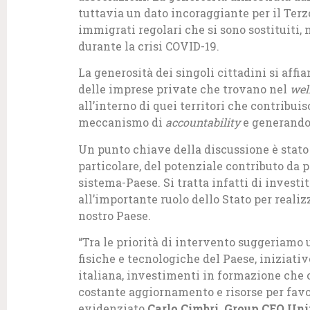
tuttavia un dato incoraggiante per il Terzo
immigrati regolari che si sono sostituiti,
durante la crisi COVID-19.
La generosità dei singoli cittadini si affi
delle imprese private che trovano nel
wel
all’interno di quei territori che contribui
meccanismo di
accountability
e generando
Un punto chiave della discussione è stato
particolare, del potenziale contributo da pa
sistema-Paese. Si tratta infatti di investi
all’importante ruolo dello Stato per realiz
nostro Paese.
“Tra le priorità di intervento suggeriam
fisiche e tecnologiche del Paese, iniziativ
italiana, investimenti in formazione che c
costante aggiornamento e risorse per favor
evidenziato
Carlo Cimbri, Group CEO Un