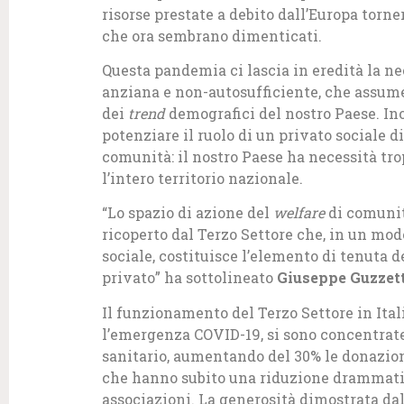
risorse prestate a debito dall’Europa torne
che ora sembrano dimenticati.
Questa pandemia ci lascia in eredità la nec
anziana e non-autosufficiente, che assum
dei
trend
demografici del nostro Paese. In
potenziare il ruolo di un privato sociale d
comunità: il nostro Paese ha necessità tr
l’intero territorio nazionale.
“Lo spazio di azione del
welfare
di comunità
ricoperto dal Terzo Settore che, in un mode
sociale, costituisce l’elemento di tenuta d
privato” ha sottolineato
Giuseppe Guzzet
Il funzionamento del Terzo Settore in Ital
l’emergenza COVID-19, si sono concentrat
sanitario, aumentando del 30% le donazioni
che hanno subito una riduzione drammatic
associazioni. La generosità dimostrata da