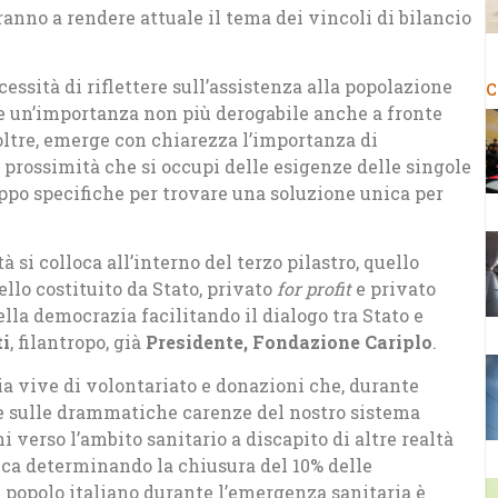
ranno a rendere attuale il tema dei vincoli di bilancio
essità di riflettere sull’assistenza alla popolazione
C
e un’importanza non più derogabile anche a fronte
oltre, emerge con chiarezza l’importanza di
i prossimità che si occupi delle esigenze delle singole
oppo specifiche per trovare una soluzione unica per
 si colloca all’interno del terzo pilastro, quello
llo costituito da Stato, privato
for profit
e privato
ella democrazia facilitando il dialogo tra Stato e
ti
, filantropo, già
Presidente, Fondazione Cariplo
.
ia vive di volontariato e donazioni che, durante
e sulle drammatiche carenze del nostro sistema
 verso l’ambito sanitario a discapito di altre realtà
a determinando la chiusura del 10% delle
l popolo italiano durante l’emergenza sanitaria è