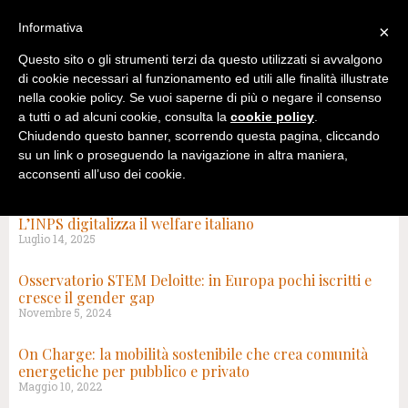
Informativa
×
Questo sito o gli strumenti terzi da questo utilizzati si avvalgono
di cookie necessari al funzionamento ed utili alle finalità illustrate
nella cookie policy. Se vuoi saperne di più o negare il consenso
a tutti o ad alcuni cookie, consulta la
cookie policy
.
Chiudendo questo banner, scorrendo questa pagina, cliccando
su un link o proseguendo la navigazione in altra maniera,
acconsenti all’uso dei cookie.
TAG: PUBBLICA AMMINISTRAZIONE
L’INPS digitalizza il welfare italiano
Luglio 14, 2025
Osservatorio STEM Deloitte: in Europa pochi iscritti e
cresce il gender gap
Novembre 5, 2024
On Charge: la mobilità sostenibile che crea comunità
energetiche per pubblico e privato
Maggio 10, 2022