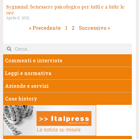
Sygmund: benessere psicologico per tutti e a tutte le
ore
Aprile 8, 2021
« Precedente
1
2
Successivo »
Commenti e interviste
Leggi e normativa
Aziende e servizi
Case history