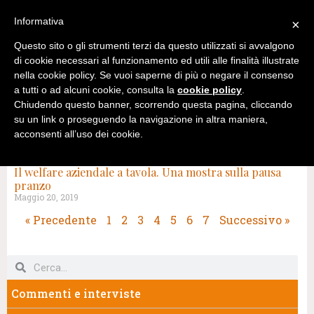
Informativa
×
Questo sito o gli strumenti terzi da questo utilizzati si avvalgono
di cookie necessari al funzionamento ed utili alle finalità illustrate
nella cookie policy. Se vuoi saperne di più o negare il consenso
a tutti o ad alcuni cookie, consulta la
cookie policy
.
Chiudendo questo banner, scorrendo questa pagina, cliccando
su un link o proseguendo la navigazione in altra maniera,
acconsenti all’uso dei cookie.
TAG: PAUSA PRANZO
Il welfare aziendale a tavola. Una mostra sulla pausa
pranzo
Maggio 20, 2019
« Precedente
1
2
3
4
5
6
7
Successivo »
Commenti e interviste