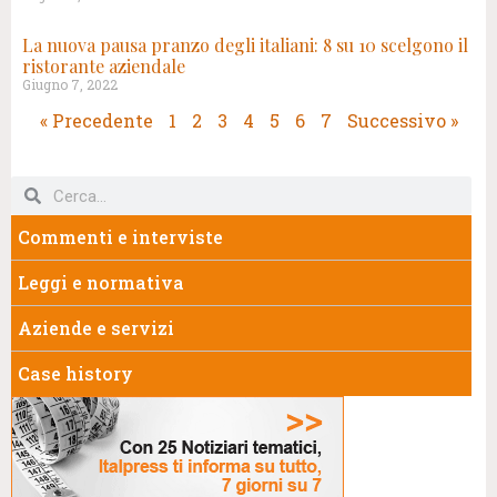
La nuova pausa pranzo degli italiani: 8 su 10 scelgono il
ristorante aziendale
Giugno 7, 2022
« Precedente
1
2
3
4
5
6
7
Successivo »
Commenti e interviste
Leggi e normativa
Aziende e servizi
Case history