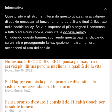
Informativa
×
Questo sito o gli strumenti terzi da questo utilizzati si avvalgono
di cookie necessari al funzionamento ed utili alle finalità illustrate
nella cookie policy. Se vuoi saperne di più o negare il consenso
a tutti o ad alcuni cookie, consulta la
cookie policy
.
Chiudendo questo banner, scorrendo questa pagina, cliccando
su un link o proseguendo la navigazione in altra maniera,
acconsenti all’uso dei cookie.
TAG: PAUSA PRANZO
Nomisma/CIRFOOD DISTRICT: pausa pranzo, tra i
servizi più diffusi perché migliora la qualità della vita
Novembre 30, 2022
Eat Happy: cambia la pausa pranzo e diversifica la
ristorazione aziendale sul territorio
Novembre 8, 2022
Pausa pranzo d’estate. I consigli dell’Health Coach per
la salute in tavola
Luglio 19, 2022