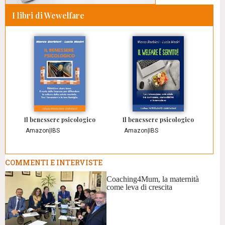
I libri di Wewelfare
Il benessere psicologico
Il benessere psicologico
Amazon
|
IBS
Amazon
|
IBS
COMMENTI E INTERVISTE
Coaching4Mum, la maternità
come leva di crescita