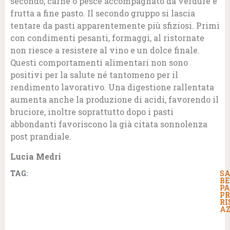
secondo, carne o pesce accompagnato da verdure e
frutta a fine pasto. Il secondo gruppo si lascia
tentare da pasti apparentemente più sfiziosi. Primi
con condimenti pesanti, formaggi, al ristornate
non riesce a resistere al vino e un dolce finale.
Questi comportamenti alimentari non sono
positivi per la salute né tantomeno per il
rendimento lavorativo. Una digestione rallentata
aumenta anche la produzione di acidi, favorendo il
bruciore, inoltre soprattutto dopo i pasti
abbondanti favoriscono la già citata sonnolenza
post prandiale.
Lucia Medri
TAG:
S
BE
P
P
RI
AZ