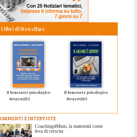
I libri di Wewelfare
Il benessere psicologico
Il benessere psicologico
Amazon
|
IBS
Amazon
|
IBS
OMMENTI E INTERVISTE
Coaching4Mum, la maternità come
leva di crescita