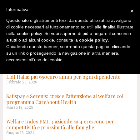
Informativa
×
Questo sito o gli strumenti terzi da questo utilizzati si avvalgono
di cookie necessari al funzionamento ed utili alle finalità illustrate
nella cookie policy. Se vuoi saperne di più o negare il consenso
a tutti o ad alcuni cookie, consulta la
cookie policy
.
Chiudendo questo banner, scorrendo questa pagina, cliccando
su un link o proseguendo la navigazione in altra maniera,
acconsenti all’uso dei cookie.
TAG: CONCILIAZIONE VITA LAVORO
Lidl Italia: più 650euro annui per ogni dipendente
Febbraio 23, 2026
Satispay e Serenis: cresce l’attenzione al welfare col
programma CareAbout Health
Marzo 18, 2025
Welfare Index PMI: 3 aziende su 4 crescono per
competitività e prossimità alle famiglie
Giugno 13, 2024