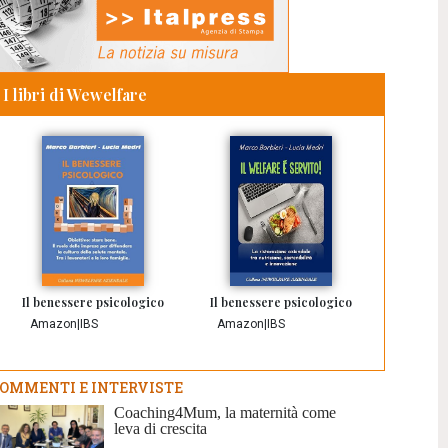
I libri di Wewelfare
Il benessere psicologico
Il benessere psicologico
Amazon
|
IBS
Amazon
|
IBS
OMMENTI E INTERVISTE
Coaching4Mum, la maternità come
leva di crescita