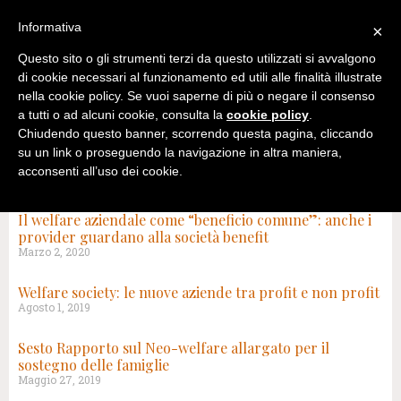
Informativa
×
Questo sito o gli strumenti terzi da questo utilizzati si avvalgono
di cookie necessari al funzionamento ed utili alle finalità illustrate
nella cookie policy. Se vuoi saperne di più o negare il consenso
a tutti o ad alcuni cookie, consulta la
cookie policy
.
Chiudendo questo banner, scorrendo questa pagina, cliccando
su un link o proseguendo la navigazione in altra maniera,
acconsenti all’uso dei cookie.
TAG: BCORP
Il welfare aziendale come “beneficio comune”: anche i
provider guardano alla società benefit
Marzo 2, 2020
Welfare society: le nuove aziende tra profit e non profit
Agosto 1, 2019
Sesto Rapporto sul Neo-welfare allargato per il
sostegno delle famiglie
Maggio 27, 2019