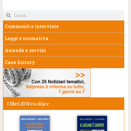
Commenti e interviste
Leggi e normativa
Aziende e servizi
Case history
I libri di Wewelfare