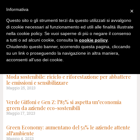
Informativa
×
Questo sito o gli strumenti terzi da questo utilizzati si avvalgono
di cookie necessari al funzionamento ed utili alle finalità illustrate
nella cookie policy. Se vuoi saperne di più o negare il consenso
a tutti o ad alcuni cookie, consulta la
cookie policy
.
Chiudendo questo banner, scorrendo questa pagina, cliccando
su un link o proseguendo la navigazione in altra maniera,
acconsenti all’uso dei cookie.
TAG: AMBIENTE
Moda sostenibile: riciclo e riforestazione per abbattere
le emissioni e sensibilizzare
Maggio 25, 2023
Verde Giffoni e Gen Z: l’83% si aspetta un’economia
green da aziende eco-sostenibili
Maggio 17, 2023
Green Economy: aumentano del 51% le aziende attente
all’ambiente
Maggio 4, 2023