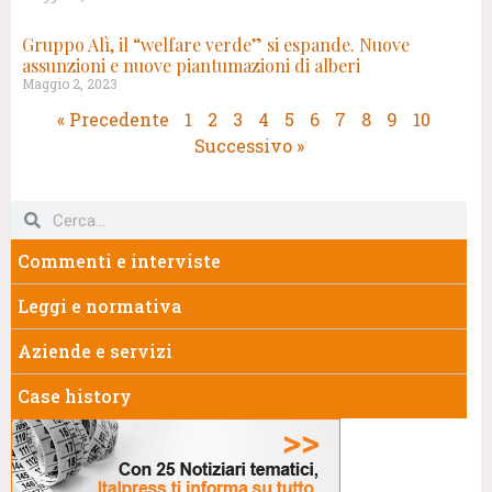
Gruppo Alì, il “welfare verde” si espande. Nuove
assunzioni e nuove piantumazioni di alberi
Maggio 2, 2023
« Precedente
1
2
3
4
5
6
7
8
9
10
Successivo »
Commenti e interviste
Leggi e normativa
Aziende e servizi
Case history