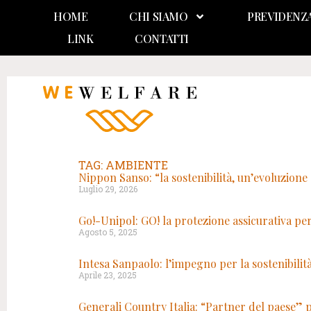
HOME
CHI SIAMO
PREVIDENZ
LINK
CONTATTI
TAG: AMBIENTE
Nippon Sanso: “la sostenibilità, un’evoluzion
Luglio 29, 2026
Go!-Unipol: GO! la protezione assicurativa per
Agosto 5, 2025
Intesa Sanpaolo: l’impegno per la sostenibilit
Aprile 23, 2025
Generali Country Italia: “Partner del paese” 