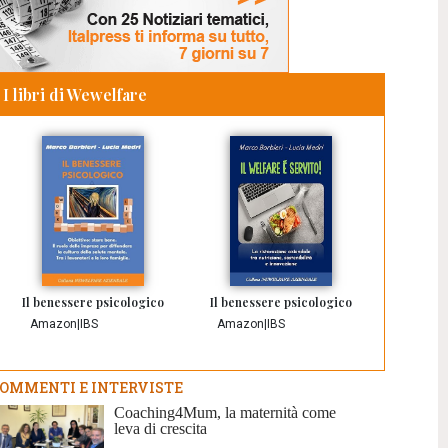
I libri di Wewelfare
Il benessere psicologico
Il benessere psicologico
Amazon
|
IBS
Amazon
|
IBS
OMMENTI E INTERVISTE
Coaching4Mum, la maternità come
leva di crescita