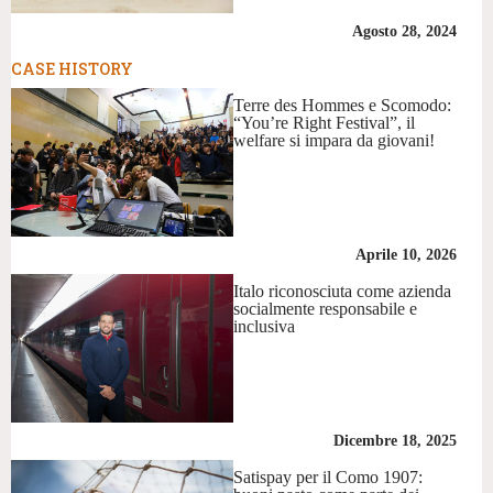
Agosto 28, 2024
CASE HISTORY
Terre des Hommes e Scomodo:
“You’re Right Festival”, il
welfare si impara da giovani!
Aprile 10, 2026
Italo riconosciuta come azienda
socialmente responsabile e
inclusiva
Dicembre 18, 2025
Satispay per il Como 1907: