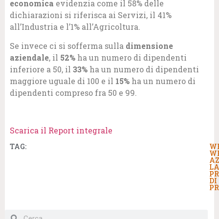
economica
evidenzia come il 58% delle
dichiarazioni si riferisca ai Servizi, il 41%
all’Industria e l’1% all’Agricoltura.
Se invece ci si sofferma sulla
dimensione
azienda­le
, il
52%
ha un numero di dipendenti
inferiore a 50, il
33%
ha un numero di dipendenti
maggiore uguale di 100 e il
15%
ha un numero di
dipendenti compreso fra 50 e 99.
Scarica il Report integrale
TAG:
W
W
AZ
LA
PR
DI
PR