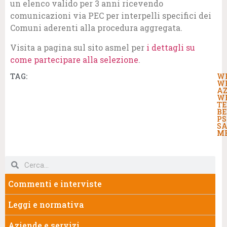
un elenco valido per 3 anni ricevendo
comunicazioni via PEC per interpelli specifici dei
Comuni aderenti alla procedura aggregata.
Visita a pagina sul sito asmel per
i dettagli su
come partecipare alla selezione
.
TAG:
W
W
AZ
W
TE
BE
PS
S
M
Commenti e interviste
Leggi e normativa
Aziende e servizi