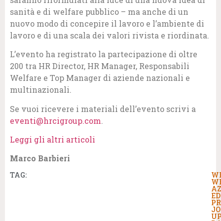
sanità e di welfare pubblico – ma anche di un
nuovo modo di concepire il lavoro e l’ambiente di
lavoro e di una scala dei valori rivista e riordinata.
L’evento ha registrato la partecipazione di oltre
200 tra HR Director, HR Manager, Responsabili
Welfare e Top Manager di aziende nazionali e
multinazionali.
Se vuoi ricevere i materiali dell’evento scrivi a
eventi@hrcigroup.com
.
Leggi gli altri articoli
Marco Barbieri
TAG:
W
W
AZ
ED
PR
JO
U