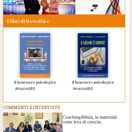
I libri di Wewelfare
Il benessere psicologico
Il benessere psicologico
Amazon
|
IBS
Amazon
|
IBS
COMMENTI E INTERVISTE
Coaching4Mum, la maternità
come leva di crescita