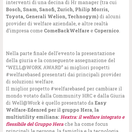
interventi di una decina di Hr manager (tra cui
Bosch, Snam, Sanofi, Zurich, Philip Morris,
Toyota, Generali Welion, Technogym)
di alcuni
provider di welfare aziendale, e altre realtà
d’impresa come
ComeBackWelfare
e
Copernico
.
Nella parte finale dell’evento la presentazione
della giuria e la conseguente assegnazione del
“WELL@WORK AWARD” ai migliori progetti
#welfarebased presentati dai principali provider
di soluzioni welfare.
Il miglior progetto #welfarebased per cambiare il
mondo votato dalla Community HRC e dalla Giuria
di Well@Work è quello presentato da
Easy
Welfare-Edenred per il gruppo Hera
,
la
multiutility emiliana:
Hextra: il welfare integrato e
flessibile del Gruppo Hera
che ha come focus
principali le persone, la famiglia e la tecnologia,