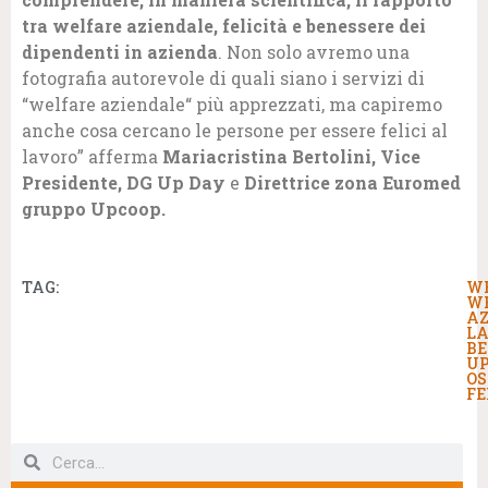
tra welfare aziendale, felicità e benessere dei
dipendenti in azienda
. Non solo avremo una
fotografia autorevole di quali siano i servizi di
“welfare aziendale“ più apprezzati, ma capiremo
anche cosa cercano le persone per essere felici al
lavoro” afferma
Mariacristina Bertolini, Vice
Presidente, DG Up Day
e
Direttrice zona Euromed
gruppo Upcoop.
TAG:
W
W
AZ
LA
BE
U
OS
FE