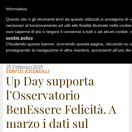
Informativa
Questo sito o gli strumenti terzi da questo utilizzati si avvalgono di 
necessari al funzionamento ed utili alle finalità illustrate nella cookie
vuoi saperne di più o negare il consenso a tutti o ad alcuni cookie, c
cookie policy
.
Chiudendo questo banner, scorrendo questa pagina, cliccando su un
proseguendo la navigazione in altra maniera, acconsenti all’uso dei
25 Febbraio2025
SERVIZI AZIENDALI
Up Day supporta
l’Osservatorio
BenEssere Felicità. A
marzo i dati sul