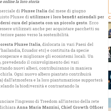
e online la loro storia
erciale di
Pluxee Italia
dal mese di giugno
uisto Pluxee di
utilizzare i loro benefit aziendali per
C
endersi cura del pianeta con un piccolo gesto
. Ecco
ssere utilizzati anche per acquistare pacchetti su
eriore passo verso la sostenibilità.
oresta Pluxee Italia
, dislocata in vari Paesi del
hailandia, Ecuador etc) e costituita da specie
osperare e migliorare gli ecosistemi locali. Un
, prevedendo il coinvolgimento dei vari
ottando nuovi alberi, contribuiranno in maniera
icchirla. Ogni nuovo albero piantato contribuirà
a) dall’atmosfera e la loro piantumazione supporterà
utelando la biodiversità e contrastando la
nciare l’ingresso di Treedom all’interno della rete
dichiara
Anna Maria Mazzini, Chief Growth Officer