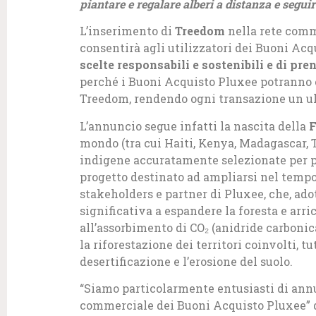
piantare e regalare alberi a distanza e seguir
L’inserimento di
Treedom
nella rete comm
consentirà agli utilizzatori dei Buoni Acq
scelte responsabili e sostenibili e di pr
perché i Buoni Acquisto Pluxee potranno e
Treedom, rendendo ogni transazione un ult
L’annuncio segue infatti la nascita della
F
mondo (tra cui Haiti, Kenya, Madagascar, T
indigene accuratamente selezionate per pr
progetto destinato ad ampliarsi nel tempo
stakeholders e partner di Pluxee, che, ad
significativa a espandere la foresta e arr
all’assorbimento di CO₂ (anidride carbonic
la riforestazione dei territori coinvolti, t
desertificazione e l’erosione del suolo.
“Siamo particolarmente entusiasti di annu
commerciale dei Buoni Acquisto Pluxee” 