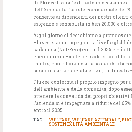
di Pluxee Italia
“e di farlo in occasione 
dell’Ambiente. La rete commerciale dei B
consente ai dipendenti dei nostri clienti d
esigenze e sensibilità in ben 20.000 e olt
“Ogni giorno ci dedichiamo a promuovere s
Pluxee, siamo impegnati a livello globlal
carbonica (Net-Zero) entro il 2035 e – in I
energia rinnovabile per soddisfare il tota
Inoltre, contribuiamo alla sostenibilità co
buoni in carta riciclata e i kit, tutti real
Pluxee conferma il proprio impegno per un
dell’ambiente e della comunità, dopo esser
ottenere la convalida dei propri obiettivi
l’azienda si è impegnata a ridurre del 65% 
entro il 2035.
TAG:
WELFARE
,
WELFARE AZIENDALE
,
BUO
SOSTENIBILITÀ AMBIENTALE