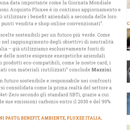
di una data importante come la Giornata Mondiale
uoni Acquisto Pluxee è in continuo aggiornamento e
i utilizzare i benefit aziendali a seconda delle loro
re punti vendita e shop online convenzionati”.
C
celte sostenibili per un futuro più verde. Come
e nel raggiungimento degli obiettivi di neutralità
talia – già utilizziamo esclusivamente fonti di
le delle nostre esigenze energetiche aziendali.
n prodotti eco-compatibili, come le nostre card, i
izzati con materiali riutilizzati” conclude
Mazzini
.
 futuro sostenibile e responsabile nei confronti
si consolidata come la prima realtà del settore a
 Net-Zero secondo gli standard SBTi, grazie a cui
le sue emissioni carbonio entro il 2030 e del 90%
NI PASTO
,
BENEFIT
,
AMBIENTE
,
PLUXEE ITALIA
,