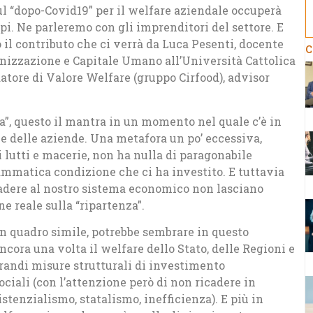
ul “dopo-Covid19” per il welfare aziendale occuperà
pi. Ne parleremo con gli imprenditori del settore. E
o il contributo che ci verrà da Luca Pesenti, docente
C
nizzazione e Capitale Umano all’Università Cattolica
atore di Valore Welfare (gruppo Cirfood), advisor
ra”, questo il mantra in un momento nel quale c’è in
e e delle aziende. Una metafora un po’ eccessiva,
i lutti e macerie, non ha nulla di paragonabile
rammatica condizione che ci ha investito. E tuttavia
ccadere al nostro sistema economico non lasciano
ne reale sulla “ripartenza”.
n quadro simile, potrebbe sembrare in questo
ncora una volta il welfare dello Stato, delle Regioni e
randi misure strutturali di investimento
sociali (con l’attenzione però di non ricadere in
istenzialismo, statalismo, inefficienza). E più in