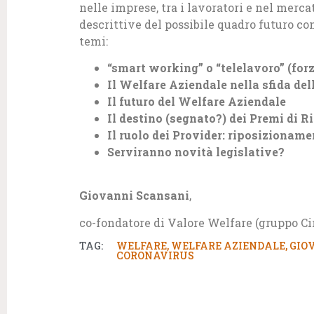
nelle imprese, tra i lavoratori e nel merca
descrittive del possibile quadro futuro co
temi:
“smart working” o “telelavoro” (for
Il Welfare Aziendale nella sfida de
Il futuro del Welfare Aziendale
Il destino (segnato?) dei Premi di R
Il ruolo dei Provider: riposizioname
Serviranno novità legislative?
Giovanni Scansani
,
co-fondatore di Valore Welfare (gruppo Ci
TAG:
WELFARE
,
WELFARE AZIENDALE
,
GIO
CORONAVIRUS