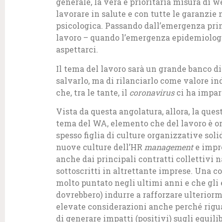
generale, la vera e prioritaria misura di w
lavorare in salute e con tutte le garanzie 
psicologica. Passando dall’emergenza prim
lavoro – quando l’emergenza epidemiologica
aspettarci.
Il tema del lavoro sarà un grande banco di 
salvarlo, ma di rilanciarlo come valore ind
che, tra le tante, il
coronavirus
ci ha impart
Vista da questa angolatura, allora, la que
tema del WA, elemento che del lavoro è 
spesso figlia di culture organizzative sol
nuove culture dell’HR
management
e impro
anche dai principali contratti collettivi n
sottoscritti in altrettante imprese. Una c
molto puntato negli ultimi anni e che gli 
dovrebbero) indurre a rafforzare ulteriorme
elevate considerazioni anche perché rigu
di generare impatti (positivi) sugli equilib