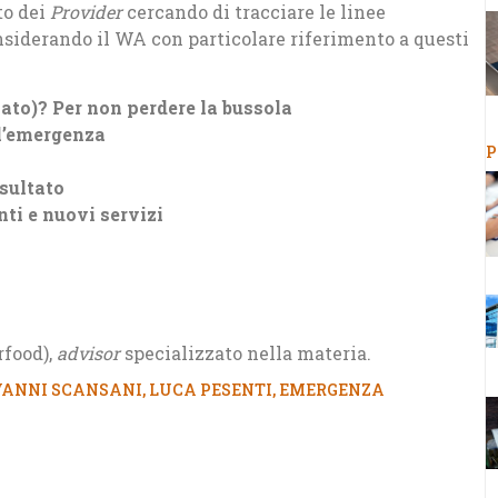
to dei
Provider
cercando di tracciare le linee
nsiderando il WA con particolare riferimento a questi
zato)? Per non perdere la bussola
ll’emergenza
P
isultato
nti e nuovi servizi
rfood),
advisor
specializzato nella materia.
VANNI SCANSANI
,
LUCA PESENTI
,
EMERGENZA