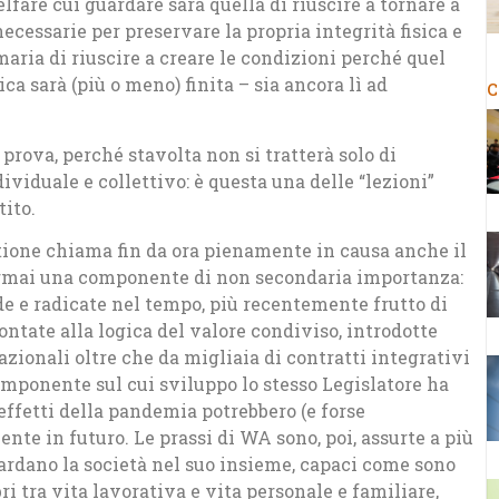
elfare cui guardare sarà quella di riuscire a tornare a
necessarie per preservare la propria integrità fisica e
aria di riuscire a creare le condizioni perché quel
 sarà (più o meno) finita – sia ancora lì ad
C
prova, perché stavolta non si tratterà solo di
ividuale e collettivo: è questa una delle “lezioni”
ito.
stione chiama fin da ora pienamente in causa anche il
ormai una componente di non secondaria importanza:
ide e radicate nel tempo, più recentemente frutto di
ntate alla logica del valore condiviso, introdotte
azionali oltre che da migliaia di contratti integrativi
omponente sul cui sviluppo lo stesso Legislatore ha
effetti della pandemia potrebbero (e forse
nte in futuro. Le prassi di WA sono, poi, assurte a più
ardano la società nel suo insieme, capaci come sono
ri tra vita lavorativa e vita personale e familiare,