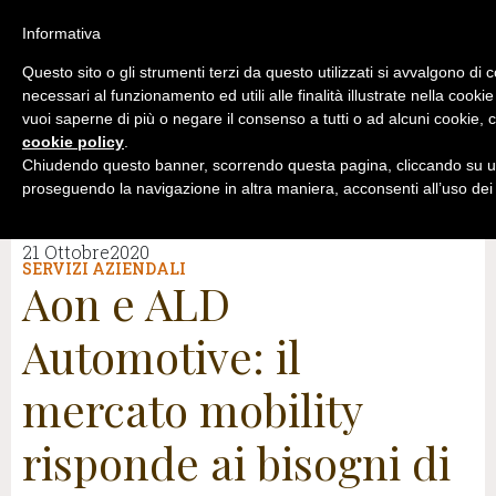
Informativa
Questo sito o gli strumenti terzi da questo utilizzati si avvalgono di 
necessari al funzionamento ed utili alle finalità illustrate nella cookie
vuoi saperne di più o negare il consenso a tutti o ad alcuni cookie, c
cookie policy
.
Chiudendo questo banner, scorrendo questa pagina, cliccando su un
proseguendo la navigazione in altra maniera, acconsenti all’uso dei
21 Ottobre2020
SERVIZI AZIENDALI
Aon e ALD
Automotive: il
mercato mobility
risponde ai bisogni di