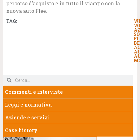
percorso d’acquisto e in tutto il viaggio con la
nuova auto Flee.
TAG:
W
W
AZ
SO
FL
BE
A
A
A
MO
Commenti e interviste
Leggi e normativa
Aziende e servizi
Case history