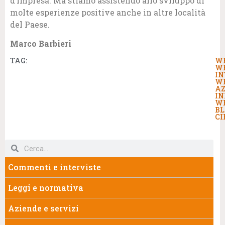
d’impresa. Ma stiamo assistendo allo sviluppo di
molte esperienze positive anche in altre località
del Paese.
Marco Barbieri
TAG:
W
W
IN
W
AZ
IN
W
BL
CI
Commenti e interviste
Leggi e normativa
Aziende e servizi