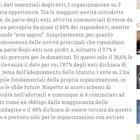
 i dati essenziali degli enti, 1 organizzazione su 3
sta opportunità. Tra le maggiori novità introdotte
re, da parte degli enti, attività commerciali diverse da
C
ene percepita da quasi il 60% dei rispondenti, mentre
sponde “non saprei”. Singolarmente, per quanto
a conoscenza delle novità principali che riguardano
 parte degli enti non profit; e, soltanto il 57% è
i previste per le donazioni. Di questi solo il 36,6% le
ilevanza il dato per cui l’87% degli enti dichiara di
 tema dell’adeguamento dello Statuto, 1 ente su 2 ha
egole fondamentali della propria organizzazione, in
 le sfide future. Rispetto ai nuovi schemi di
ficoltà nell’adottarli e comunque si è cominciato ad
suto come un obbligo dalla maggioranza delle
ndagine e il 48% dichiara di essere toccata da questo
o è previsto solo per le organizzazioni con entrate