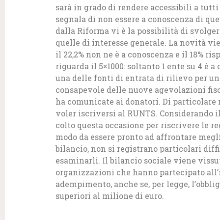
sarà in grado di rendere accessibili a tutti
segnala di non essere a conoscenza di que
dalla Riforma vi è la possibilità di svolge
quelle di interesse generale. La novità vi
il 22,2% non ne è a conoscenza e il 18% ri
riguarda il 5×1000: soltanto 1 ente su 4 è 
una delle fonti di entrata di rilievo per una
consapevole delle nuove agevolazioni fiscal
ha comunicate ai donatori. Di particolare r
voler iscriversi al RUNTS. Considerando il
colto questa occasione per riscrivere le r
modo da essere pronto ad affrontare meglio
bilancio, non si registrano particolari dif
esaminarli. Il bilancio sociale viene vis
organizzazioni che hanno partecipato all’i
adempimento, anche se, per legge, l’obblig
superiori al milione di euro.