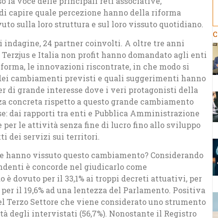
so la voce delle principali reti associative,
o di capire quale percezione hanno della riforma
to sulla loro struttura e sul loro vissuto quotidiano.
C
 indagine, 24 partner coinvolti. A oltre tre anni
, Terzjus e Italia non profit hanno domandato agli enti
iforma, le innovazioni riscontrate, in che modo si
 dei cambiamenti previsti e quali suggerimenti hanno
ier di grande interesse dove i veri protagonisti della
za concreta rispetto a questo grande cambiamento
se: dai rapporti tra enti e Pubblica Amministrazione
 per le attività senza fine di lucro fino allo sviluppo
i dei servizi sui territori.
ome hanno vissuto questo cambiamento? Considerando
ondenti è concorde nel giudicarlo come
è dovuto per il 33,1% ai troppi decreti attuativi, per
a, per il 19,6% ad una lentezza del Parlamento. Positiva
el Terzo Settore che viene considerato uno strumento
tà degli intervistati (56,7%). Nonostante il Registro