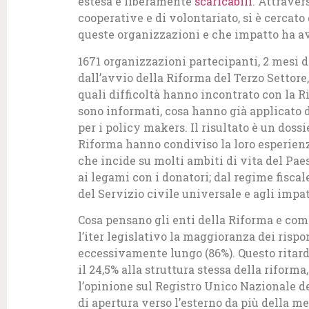
estesa e liberamente
scaricabili
. Attraver
cooperative e di volontariato, si è cercat
queste organizzazioni e che impatto ha avu
1671 organizzazioni partecipanti, 2 mesi di
dall’avvio della Riforma del Terzo Settore
quali difficoltà hanno incontrato con la R
sono informati, cosa hanno già applicato
per i policy makers. Il risultato è un doss
Riforma hanno condiviso la loro esperien
che incide su molti ambiti di vita del Pae
ai legami con i donatori; dal regime fiscale
del Servizio civile universale e agli impatt
Cosa pensano gli enti della Riforma e c
l’iter legislativo la maggioranza dei risp
eccessivamente lungo (86%). Questo ritardo 
il 24,5% alla struttura stessa della riform
l’opinione sul Registro Unico Nazionale d
di apertura verso l’esterno da più della me