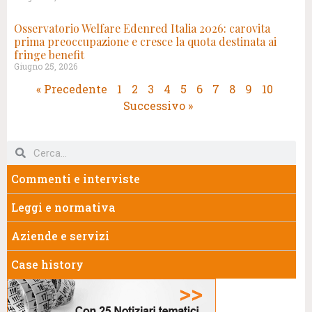
Osservatorio Welfare Edenred Italia 2026: carovita
prima preoccupazione e cresce la quota destinata ai
fringe benefit
Giugno 25, 2026
« Precedente
1
2
3
4
5
6
7
8
9
10
Successivo »
Commenti e interviste
Leggi e normativa
Aziende e servizi
Case history