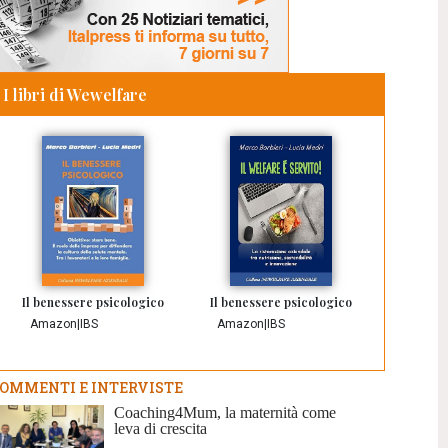
I libri di Wewelfare
Il benessere psicologico
Il benessere psicologico
Amazon
|
IBS
Amazon
|
IBS
OMMENTI E INTERVISTE
Coaching4Mum, la maternità come
leva di crescita