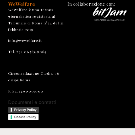
WeWelfare
In collaborazione con:
WeWelfare è una Testata
giornalistica registrata al
Tribunale di Roma n°24 del 21
febbraio 2019.
info@wewelfare.it
Tel. +39 06 56549064
Circonvallazione Clodia, 76
00195 Roma
P.Iva: 14975001000
Documenti e contatti
Privacy Policy
Cookie Policy