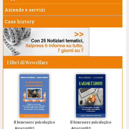
Aziende e servizi
Case history
I libri di Wewelfare
Il benessere psicologico
Il benessere psicologico
Amazon
|
IBS
Amazon
|
IBS