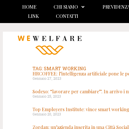
HOME
CHI SIAMO
PREVIDENZ
LINK
CONTATTI
TAG: SMART WORKING
HRCOFFEE: l’intelligenza artificiale pone le p
Gennaio 27, 2023
Sodexo: “lavorare per cambiare”. In arrivo i nu
Gennaio 25, 2023
Top Employers Institute: vince smart working,
Gennaio 20, 2023
Zordan: un’azienda inserita in una Città Socia