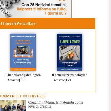
I libri di Wewelfare
Il benessere psicologico
Il benessere psicologico
Amazon
|
IBS
Amazon
|
IBS
OMMENTI E INTERVISTE
Coaching4Mum, la maternità come
leva di crescita