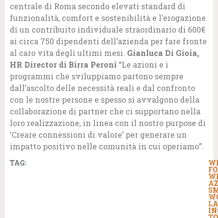
centrale di Roma secondo elevati standard di
funzionalità, comfort e sostenibilità e l’erogazione
di un contribuito individuale straordinario di 600€
ai circa 750 dipendenti dell’azienda per fare fronte
al caro vita degli ultimi mesi.
Gianluca Di Gioia,
HR Director di Birra Peroni
“Le azioni e i
programmi che sviluppiamo partono sempre
dall’ascolto delle necessità reali e dal confronto
con le nostre persone e spesso si avvalgono della
collaborazione di partner che ci supportano nella
loro realizzazione, in linea con il nostro purpose di
‘Creare connessioni di valore’ per generare un
impatto positivo nelle comunità in cui operiamo”.
TAG:
W
F
W
AZ
S
W
LA
IN
TO