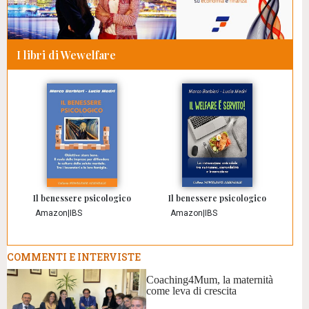
I libri di Wewelfare
Il benessere psicologico
Il benessere psicologico
Amazon
|
IBS
Amazon
|
IBS
COMMENTI E INTERVISTE
Coaching4Mum, la maternità
come leva di crescita