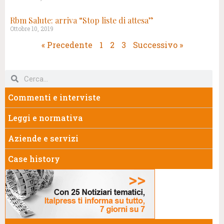
Rbm Salute: arriva “Stop liste di attesa”
Ottobre 10, 2019
« Precedente
1
2
3
Successivo »
Commenti e interviste
Leggi e normativa
Aziende e servizi
Case history