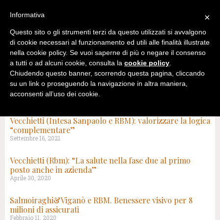
Informativa
×
Questo sito o gli strumenti terzi da questo utilizzati si avvalgono
di cookie necessari al funzionamento ed utili alle finalità illustrate
nella cookie policy. Se vuoi saperne di più o negare il consenso
a tutti o ad alcuni cookie, consulta la
cookie policy
.
Chiudendo questo banner, scorrendo questa pagina, cliccando
su un link o proseguendo la navigazione in altra maniera,
acconsenti all’uso dei cookie.
TAG: RBM SALUTE
Vecchietti (Intesa Sanpaolo e RBM): valorizzare la logica
“complementare”
Settembre 16, 2021
Vecchietti (Rbm): “La salute nella fase due al primo
posto anche in azienda”
Aprile 30, 2020
Salmoiraghi&Viganò e RBM. Benessere visivo per 8
milioni di assicurati
Febbraio 11, 2020