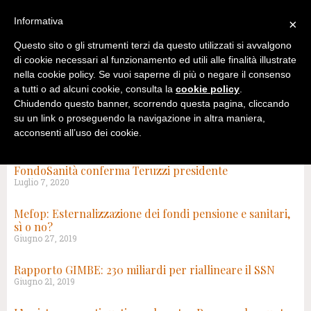
Informativa
×
Questo sito o gli strumenti terzi da questo utilizzati si avvalgono
di cookie necessari al funzionamento ed utili alle finalità illustrate
nella cookie policy. Se vuoi saperne di più o negare il consenso
a tutti o ad alcuni cookie, consulta la
cookie policy
.
Chiudendo questo banner, scorrendo questa pagina, cliccando
su un link o proseguendo la navigazione in altra maniera,
acconsenti all’uso dei cookie.
TAG: PREVIDENZA SANITARIA
FondoSanità conferma Teruzzi presidente
Luglio 7, 2020
Mefop: Esternalizzazione dei fondi pensione e sanitari,
sì o no?
Giugno 27, 2019
Rapporto GIMBE: 230 miliardi per riallineare il SSN
Giugno 21, 2019