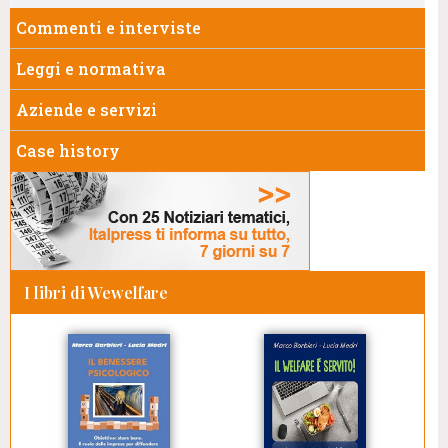
Commenti e interviste
Leggi e normativa
Aziende e servizi
Case history
I libri di Wewelfare