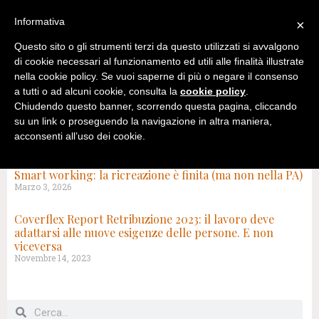
Informativa
×
Questo sito o gli strumenti terzi da questo utilizzati si avvalgono
di cookie necessari al funzionamento ed utili alle finalità illustrate
nella cookie policy. Se vuoi saperne di più o negare il consenso
a tutti o ad alcuni cookie, consulta la
cookie policy
.
Chiudendo questo banner, scorrendo questa pagina, cliccando
su un link o proseguendo la navigazione in altra maniera,
acconsenti all’uso dei cookie.
TAG: LAVORO IBRIDO
Smart working: la ricreazione è finita (ma non nella PA)
Marzo 3, 2026
Coverflex Report Retribuzione 2023: il lavoro deve
adattarsi alle nuove esigenze delle persone. E non
viceversa
Novembre 14, 2023