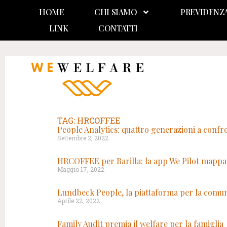
HOME
CHI SIAMO
PREVIDENZ
LINK
CONTATTI
TAG: HRCOFFEE
People Analytics: quattro generazioni a confr
Settembre 2, 2022
HRCOFFEE per Barilla: la app We Pilot mappa 
Maggio 17, 2022
Lundbeck People, la piattaforma per la comuni
Aprile 22, 2022
Family Audit premia il welfare per la famiglia