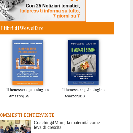
I libri di Wewelfare
Il benessere psicologico
Il benessere psicologico
Amazon
|
IBS
Amazon
|
IBS
OMMENTI E INTERVISTE
Coaching4Mum, la maternità come
leva di crescita