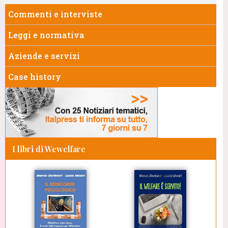
Commenti e interviste
Leggi e normativa
Aziende e servizi
Case history
I libri di Wewelfare