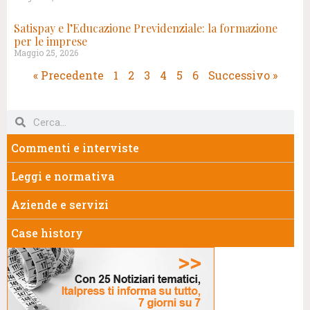
Satispay e l’Educazione Previdenziale: la formazione
per le imprese
Maggio 25, 2026
« Precedente
1
2
3
4
5
6
Successivo »
Commenti e interviste
Leggi e normativa
Aziende e servizi
Case history