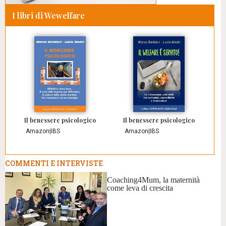
I libri di Wewelfare
Il benessere psicologico
Il benessere psicologico
Amazon
|
IBS
Amazon
|
IBS
COMMENTI E INTERVISTE
Coaching4Mum, la maternità
come leva di crescita