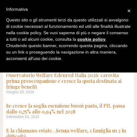
Informativa
×
Questo sito o gli strumenti terzi da questo utilizzati si avvalgono
di cookie necessari al funzionamento ed utili alle finalità illustrate
nella cookie policy. Se vuoi saperne di più o negare il consenso
a tutti o ad alcuni cookie, consulta la
cookie policy
.
Chiudendo questo banner, scorrendo questa pagina, cliccando
su un link o proseguendo la navigazione in altra maniera,
acconsenti all’uso dei cookie.
TAG: CAROVITA
Osservatorio Welfare Edenred Italia 2026: carovita
prima preoccupazione e cresce la quota destinata ai
fringe benefit
Giugno 25, 2026
Se cresce la soglia esenzione buoni pasto, il PIL passa
dallo 0,75% allo 0,94% nel 2028
Settembre 24, 2025
E la chiamano estate…Senza welfare, 1 famiglia su 2 in
difficoltà