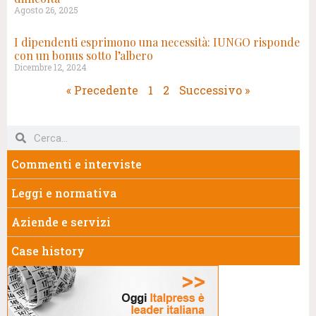
Agosto 26, 2025
I dipendenti esprimono una necessità: IUNGO risponde
con un bonus sotto l’albero
Dicembre 12, 2024
« Precedente
1
2
Successivo »
Commenti e interviste
Leggi e normativa
Aziende e servizi
Case history