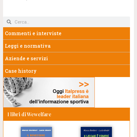
Commenti e interviste
Leggi e normativa
Aziende e servizi
Case history
I libri di Wewelfare