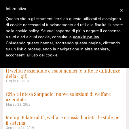
Informativa
×
Questo sito o gli strumenti terzi da questo utilizzati si avvalgono
di cookie necessari al funzionamento ed utili alle finalità illustrate
nella cookie policy. Se vuoi saperne di più o negare il consenso
a tutti o ad alcuni cookie, consulta la
cookie policy
.
Chiudendo questo banner, scorrendo questa pagina, cliccando
su un link o proseguendo la navigazione in altra maniera,
acconsenti all’uso dei cookie.
TAG: BILATERALITÀ
Il welfare aziendale e i suoi nemici (e tutte le diffidenze
della Cgil)
Luglio 11, 2019
CNA e Intesa Sanpaolo: nuove soluzioni di welfare
aziendale
Marzo 28, 2019
Mefop. Bilateralità, welfare e sussiadiarietà: le sfide per
il sistema
Gennaio 24, 2019