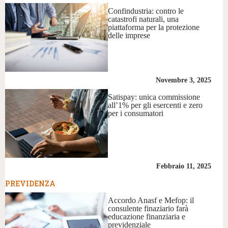
Confindustria: contro le
catastrofi naturali, una
piattaforma per la protezione
delle imprese
Novembre 3, 2025
Satispay: unica commissione
all’1% per gli esercenti e zero
per i consumatori
Febbraio 11, 2025
PREVIDENZA
Accordo Anasf e Mefop: il
consulente finaziario farà
educazione finanziaria e
previdenziale