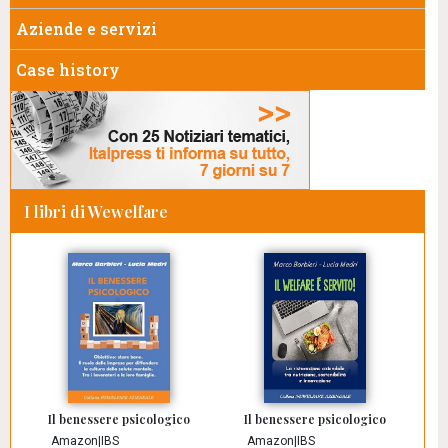
Aziende e servizi
Case history
I libri di Wewelfare
Il benessere psicologico
Il benessere psicologico
Amazon
|
IBS
Amazon
|
IBS