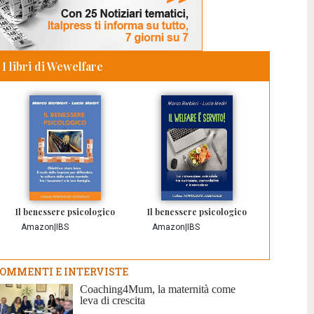
I libri di Wewelfare
Il benessere psicologico
Il benessere psicologico
Amazon
|
IBS
Amazon
|
IBS
OMMENTI E INTERVISTE
Coaching4Mum, la maternità come
leva di crescita