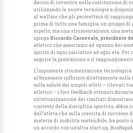
deciso di investire nella costituzione di 
utilizzando le nuove tecnologie a disposi
al welfare che gli permetterà di raggiunge
prima di tutto una famiglia, un gruppo di 
orpello, ma una strumentazione, una metod
spiega
Riccardo Carnevale, presidente de
atletico che associamo ad ognuno dei nostri
spirito di ogni calciatore ad ogni età. Per
seguire la prestazione e il raggiungimento 
L’imponente strumentazione tecnologica s
al benessere influisce direttamente sulla f
sulla salute dei singoli atleti – rilevati t
atletico – i loro feedback ottenuti durante 
un’ottimizzazione dei risultati dimostran
contesto della disciplina sportiva, abbia r
dell’atleta che sulla crescita di successo 
materia di mobilità sostenibile, ha posto i
un accordo con un’altra start up, BusRapid