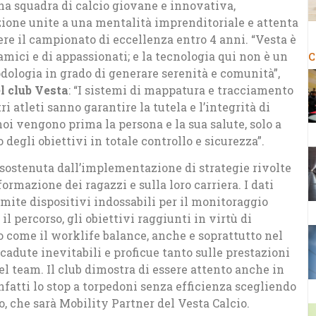
una squadra di calcio giovane e innovativa,
zione unite a una mentalità imprenditoriale e attenta
re il campionato di eccellenza entro 4 anni. “Vesta è
amici e di appassionati; e la tecnologia qui non è un
C
ologia in grado di generare serenità e comunità”,
l club Vesta
: “I sistemi di mappatura e tracciamento
 atleti sanno garantire la tutela e l’integrità di
 noi vengono prima la persona e la sua salute, solo a
degli obiettivi in totale controllo e sicurezza”.
ostenuta dall’implementazione di strategie rivolte
ormazione dei ragazzi e sulla loro carriera. I dati
ramite dispositivi indossabili per il monitoraggio
il percorso, gli obiettivi raggiunti in virtù di
o come il worklife balance, anche e soprattutto nel
icadute inevitabili e proficue tanto sulle prestazioni
del team. Il club dimostra di essere attento anche in
nfatti lo stop a torpedoni senza efficienza scegliendo
o, che sarà Mobility Partner del Vesta Calcio.