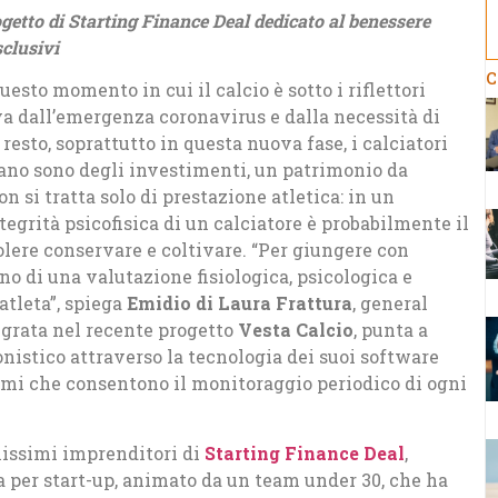
etto di Starting Finance Deal dedicato al benessere
sclusivi
C
uesto momento in cui il calcio è sotto i riflettori
va dall’emergenza coronavirus e dalla necessità di
resto, soprattutto in questa nuova fase, i calciatori
ierano sono degli investimenti, un patrimonio da
 si tratta solo di prestazione atletica: in un
tegrità psicofisica di un calciatore è probabilmente il
olere conservare e coltivare. “Per giungere con
o di una valutazione fisiologica, psicologica e
atleta”, spiega
Emidio di Laura Frattura
, general
tegrata nel recente progetto
Vesta Calcio
, punta a
nistico attraverso la tecnologia dei suoi software
itmi che consentono il monitoraggio periodico di ogni
nissimi imprenditori di
Starting Finance Deal
,
a per start-up, animato da un team under 30, che ha