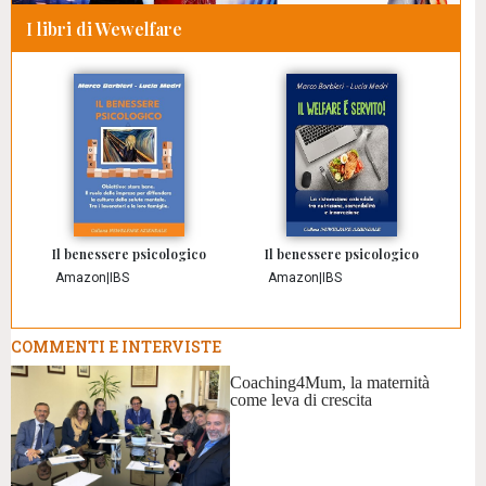
I libri di Wewelfare
Il benessere psicologico
Il benessere psicologico
Amazon
|
IBS
Amazon
|
IBS
COMMENTI E INTERVISTE
Coaching4Mum, la maternità
come leva di crescita