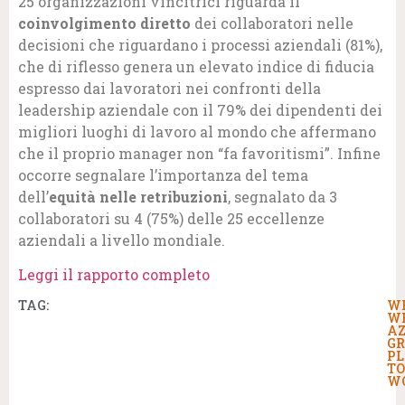
25 organizzazioni vincitrici riguarda il
coinvolgimento diretto
dei collaboratori nelle
decisioni che riguardano i processi aziendali (81%),
che di riflesso genera un elevato indice di fiducia
espresso dai lavoratori nei confronti della
leadership aziendale con il 79% dei dipendenti dei
migliori luoghi di lavoro al mondo che affermano
che il proprio manager non “fa favoritismi”. Infine
occorre segnalare l’importanza del tema
dell’
equità nelle retribuzioni
, segnalato da 3
collaboratori su 4 (75%) delle 25 eccellenze
aziendali a livello mondiale.
Leggi il rapporto completo
TAG:
W
W
AZ
GR
PL
TO
W