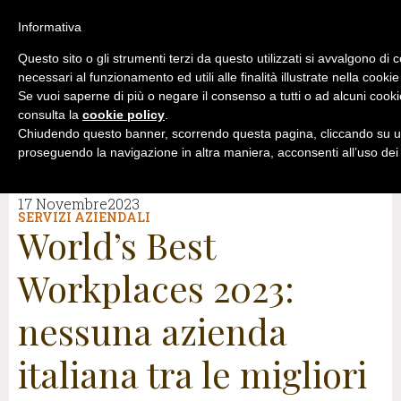
Informativa
Questo sito o gli strumenti terzi da questo utilizzati si avvalgono di 
necessari al funzionamento ed utili alle finalità illustrate nella cookie
Se vuoi saperne di più o negare il consenso a tutti o ad alcuni cooki
consulta la
cookie policy
.
Chiudendo questo banner, scorrendo questa pagina, cliccando su un
proseguendo la navigazione in altra maniera, acconsenti all’uso dei
17 Novembre2023
SERVIZI AZIENDALI
World’s Best
Workplaces 2023:
nessuna azienda
italiana tra le migliori