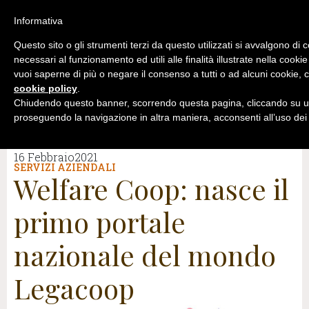
Informativa
Questo sito o gli strumenti terzi da questo utilizzati si avvalgono di 
necessari al funzionamento ed utili alle finalità illustrate nella cookie
vuoi saperne di più o negare il consenso a tutti o ad alcuni cookie, c
cookie policy
.
Chiudendo questo banner, scorrendo questa pagina, cliccando su un
proseguendo la navigazione in altra maniera, acconsenti all’uso dei
16 Febbraio2021
SERVIZI AZIENDALI
Welfare Coop: nasce il
primo portale
nazionale del mondo
Legacoop