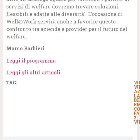
servizi di welfare dovremo trovare soluzioni
flessibili e adatte alle diversità”. L’occasione di
Well@Work servirà anche a favorire questo
confronto tra aziende e provider per il futuro del
welfare.
Marco Barbieri
Leggi il programma
Leggi gli altri articoli
TAG:
W
W
AZ
LA
BE
E
C
FA
2
,
W