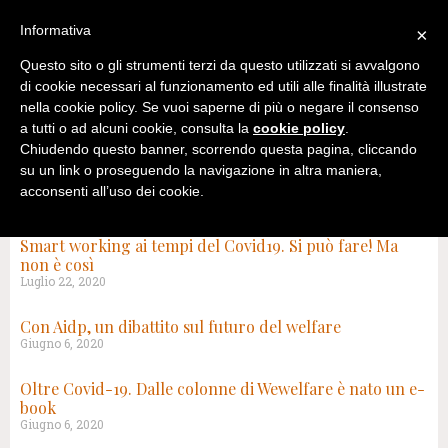
Informativa
×
Questo sito o gli strumenti terzi da questo utilizzati si avvalgono
di cookie necessari al funzionamento ed utili alle finalità illustrate
nella cookie policy. Se vuoi saperne di più o negare il consenso
a tutti o ad alcuni cookie, consulta la
cookie policy
.
Chiudendo questo banner, scorrendo questa pagina, cliccando
su un link o proseguendo la navigazione in altra maniera,
acconsenti all’uso dei cookie.
TAG: FASE 2
Smart working ai tempi del Covid19. Si può fare! Ma
non è così
Luglio 22, 2020
Con Aidp, un dibattito sul futuro del welfare
Giugno 6, 2020
Oltre Covid-19. Dalle colonne di Wewelfare è nato un e-
book
Giugno 6, 2020