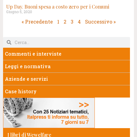
Up Day. Buoni spesa a costo zero per i Comuni
Giugno 5, 2020
« Precedente
1
2
3
4
Successivo »
Commenti e interviste
Leggi e normativa
Aziende e servizi
Case history
I libri di Wewelfare