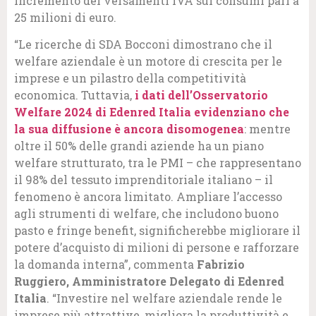
incremento dei versamenti IVA sui consumi pari a
25 milioni di euro.
“Le ricerche di SDA Bocconi dimostrano che il
welfare aziendale è un motore di crescita per le
imprese e un pilastro della competitività
economica. Tuttavia,
i dati dell’Osservatorio
Welfare 2024 di Edenred Italia evidenziano che
la sua diffusione è ancora disomogenea
: mentre
oltre il 50% delle grandi aziende ha un piano
welfare strutturato, tra le PMI – che rappresentano
il 98% del tessuto imprenditoriale italiano – il
fenomeno è ancora limitato. Ampliare l’accesso
agli strumenti di welfare, che includono buono
pasto e fringe benefit, significherebbe migliorare il
potere d’acquisto di milioni di persone e rafforzare
la domanda interna”, commenta
Fabrizio
Ruggiero, Amministratore Delegato di Edenred
Italia
. “Investire nel welfare aziendale rende le
imprese più attrattive, migliora la produttività e