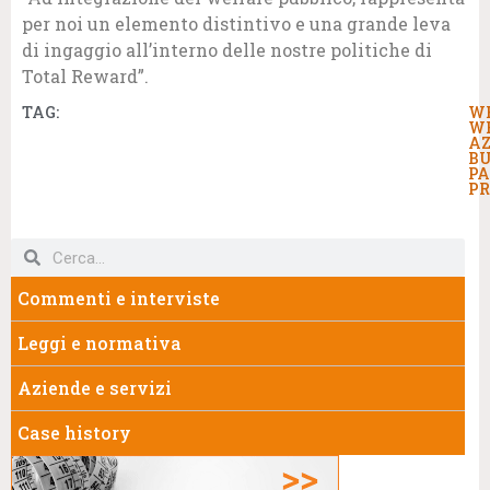
per noi un elemento distintivo e una grande leva
di ingaggio all’interno delle nostre politiche di
Total Reward”.
TAG:
W
W
AZ
BU
PA
PR
Commenti e interviste
Leggi e normativa
Aziende e servizi
Case history