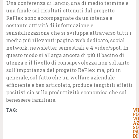
Una conferenza di lancio, una di medio termine e
una finale sui risultati ottenuti dal progetto
ReFlex sono accompagnate da un’intensa e
costante attività di informazione e
sensibilizzazione che si sviluppa attraverso tutti i
media più rilevanti: pagina web dedicato, social
network, newsletter semestrali e 4 video/spot. In
questo modo si allarga ancora di più il bacino di
utenza e il livello di consapevolezza non soltanto
sull’importanza del progetto ReFlex ma, più in
generale, sul fatto che un welfare aziendale
efficiente e ben articolato, produce tangibili effetti
positivi sia sulla produttività economica che sul
benessere familiare.
TAG:
W
F
W
AZ
SO
PA
DI