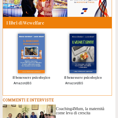
I libri di Wewelfare
Il benessere psicologico
Il benessere psicologico
Amazon
|
IBS
Amazon
|
IBS
COMMENTI E INTERVISTE
Coaching4Mum, la maternità
come leva di crescita