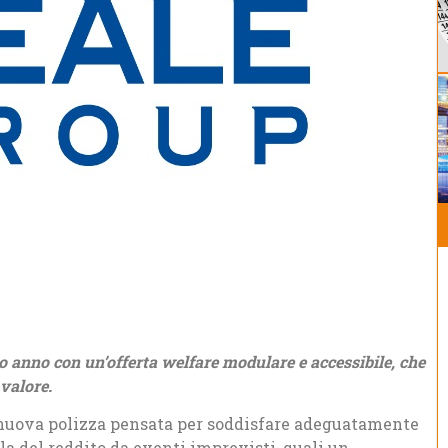
 anno con un’offerta welfare modulare e accessibile, che
 valore.
a nuova polizza pensata per soddisfare adeguatamente
ela del reddito da eventi imprevisti, quali un