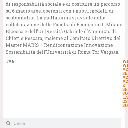
di responsabilità sociale e di costruire un percorso
su 6 macro aree, coerenti con i nuovi modelli di
sostenibilità. La piattaforma si avvale della
collaborazione delle Facoltà di Economia di Milano
Bicocca e dell’Università Gabriele d’Annunzio di
Chieti e Pescara, insieme al Comitato Direttivo del
Master MARIS – Rendicontazione Innovazione
Sostenibilità dell’Università di Roma Tor Vergata.
TAG:
W
W
AZ
SE
AZ
AZ
E
SE
SO
LA
OS
SO